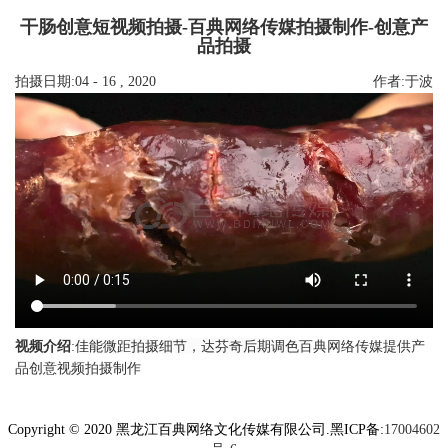
干肠创意短视频拍摄-百典网络传媒拍摄制作-创意产
品拍摄
拍摄日期:04 - 16 , 2020
作者:于波
佳能微距拍摄细节，达芬奇后期调色
视频介绍
:
百典网络传媒提供产
品创意视频拍摄制作
Copyright © 2020 黑龙江百典网络文化传媒有限公司.黑ICP备:
17004602