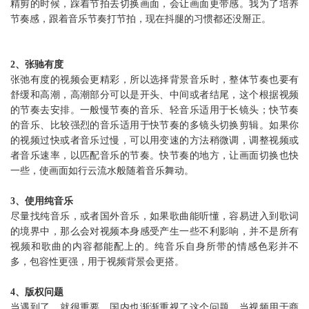
精剪的时候，踩着节拍去切换画面，会让画面更带感。我为了培养
节奏感，跟着音乐节奏打节拍，现在抖腿的习惯都还没掰正。
2、张驰有度
张弛有度的视频会更精彩，所以选择背景音乐时，整体节奏也要有
舒缓和高潮，高潮部分可以是开头、中间或者结尾，这个根据视频
的节奏去安排。一般慢节奏的音乐、轻音乐适用于长镜头；快节奏
的音乐、比较强烈的音乐适用于快节奏的多镜头切换剪辑。如果你
的视频过快或者音乐过慢，可以用变速的方法稍微调，调整视频或
者音乐速率，以匹配音乐的节奏。快节奏的地方，让画面切换也快
一些，使画面如行云流水般随着音乐舞动。
3、使用纯音乐
尽量找纯音乐，或者国外音乐，如果歌曲能听懂，容易进入到歌词
的境界中，那么会对视频本身感受产生一些不利影响，并不是所有
视频和歌曲的内容都能配上的。纯音乐自身所带的情感色彩并不
多，包容性更强，用于视频背景会更搭。
4、版权问题
当遇到了，就很重要，国内也渐渐重视了这个问题。当视频用于商